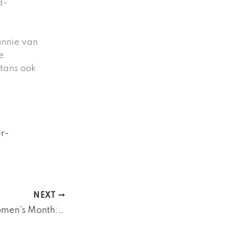
d-
annie van
e
 tans ook
r-
NEXT
Celebrating Women’s Month: Spotlighting Dynamic Female Entrepreneurs