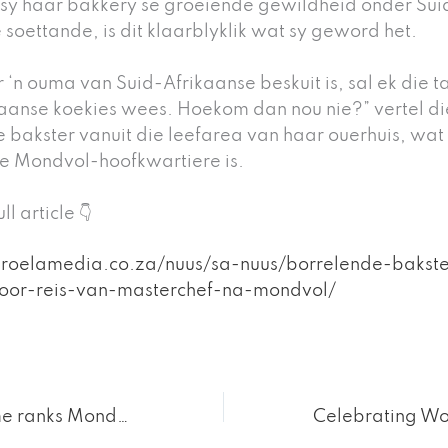
sy haar bakkery se groeiende gewildheid onder Sui
 soettande, is dit klaarblyklik wat sy geword het.
 ‘n ouma van Suid-Afrikaanse beskuit is, sal ek die t
aanse koekies wees. Hoekom dan nou nie?” vertel di
 bakster vanuit die leefarea van haar ouerhuis, wat
ke Mondvol-hoofkwartiere is.
ll article 👇
aroelamedia.co.za/nuus/sa-nuus/borrelende-bakste
-oor-reis-van-masterchef-na-mondvol/
Woman & Home ranks Mondvol #1 in SA