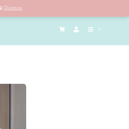
🤩
Dismiss