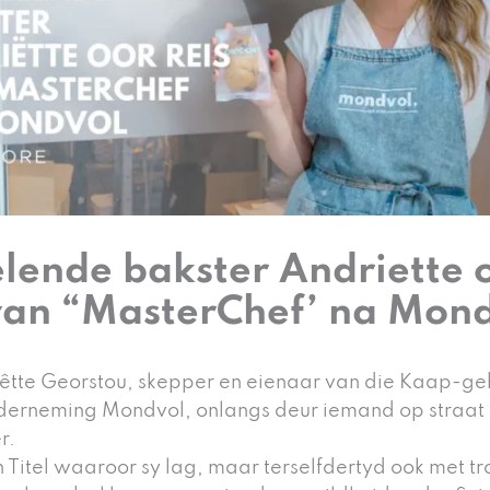
elende bakster Andriette 
 van “MasterChef’ na Mon
riêtte Georstou, skepper en eienaar van die Kaap-g
derneming Mondvol, onlangs deur iemand op straat
r.
 Titel waaroor sy lag, maar terselfdertyd ook met tr