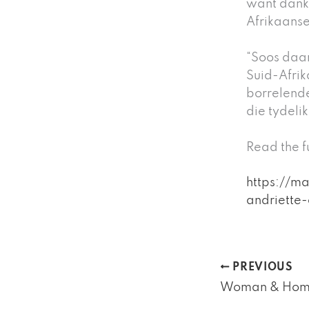
want dank
Afrikaanse
“Soos daar
Suid-Afrik
borrelende
die tydeli
Read the fu
https://m
andriette
PREVIOUS