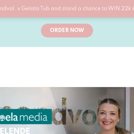
ndvol. x Gelato Tub and stand a chance to WIN 22k 
ORDER NOW