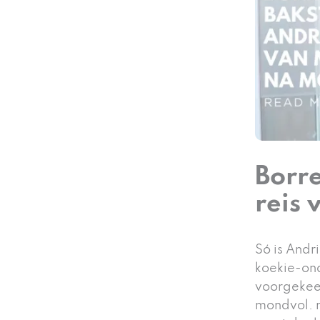
Borr
reis
Só is And
koekie-on
voorgekee
mondvol. n